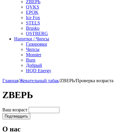
ZВЕРЬ
QVKS
EPOK
Ice Fox
STELS
Brusko
OSTBERG
Напитки / Чипсы
Газировки
Чипсы
Monster
Burn
Добрый
HQD Energy
Главная
/
Жевательный табак
/
ZВЕРЬ
/
Проверка возраста
ZВЕРЬ
Ваш возраст
Подтвердить
О нас