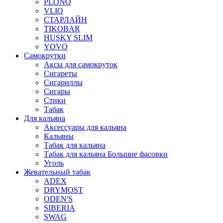
PLONQ
VLIQ
СТАРЛАЙН
TIKOBAR
HUSKY SLIM
YOVO
Самокрутки
Аксы для самокруток
Сигареты
Сигариллы
Сигары
Стики
Табак
Для кальяна
Аксессуары для кальяна
Кальяны
Табак для кальяна
Табак для кальяна Большие фасовки
Уголь
Жевательный табак
ADEX
DRYMOST
ODEN'S
SIBERIA
SWAG